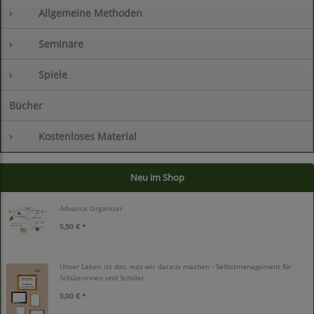
›
Allgemeine Methoden
›
Seminare
›
Spiele
Bücher
›
Kostenloses Material
Neu im Shop
Advance Organizer
5,90 € *
Unser Leben ist das, was wir daraus machen - Selbstmanagement für
Schülerinnen und Schüler
0,00 € *