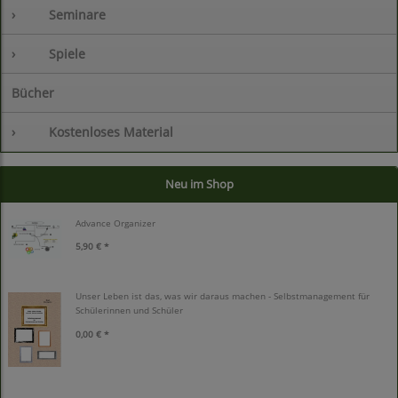
›
Seminare
›
Spiele
Bücher
›
Kostenloses Material
Neu im Shop
Advance Organizer
5,90 € *
Unser Leben ist das, was wir daraus machen - Selbstmanagement für
Schülerinnen und Schüler
0,00 € *