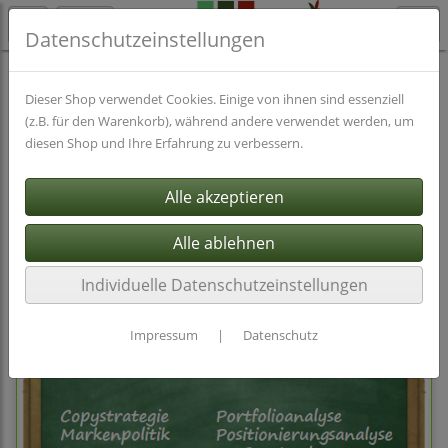
Datenschutzeinstellungen
Fallstudien
Marketing
Pflegen
Dieser Shop verwendet Cookies. Einige von ihnen sind essenziell
(z.B. für den Warenkorb), während andere verwendet werden, um
diesen Shop und Ihre Erfahrung zu verbessern.
Filter
Sortierung wählen
Produkte je Seite
6
1
2
3
»
Individuelle Datenschutzeinstellungen
Impressum
|
Datenschutz