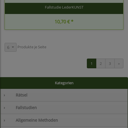
Fallstudie LederKUNST
10,70 € *
Produkte je Seite
6
1
2
3
»
Kategorien
›
Rätsel
›
Fallstudien
›
Allgemeine Methoden