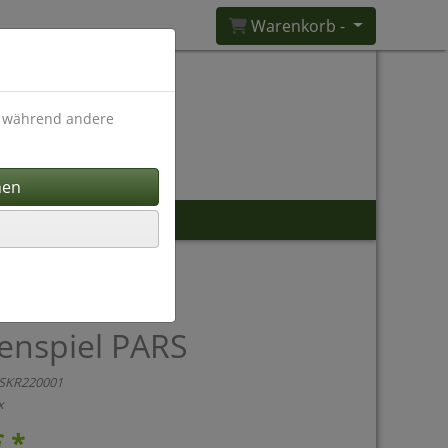
Warenkorb -
), während andere
enspiel PARS
SKR220001
x
€ *