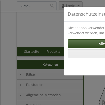
Login
Datenschutzeins
Dieser Shop verwendet 
verwendet werden, um 
Startseite
Produkte
Kostenloses Material
Spiele
Kategorien
›
Rätsel
›
Fallstudien
›
Allgemeine Methoden