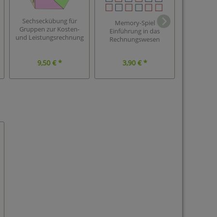
Memory Sp
Sechseckübung für
Memory-Spiel
au
Gruppen zur Kosten-
Einführung in das
Rechnu
und Leistungsrechnung
Rechnungswesen
9,50 € *
3,90 € *
3,9