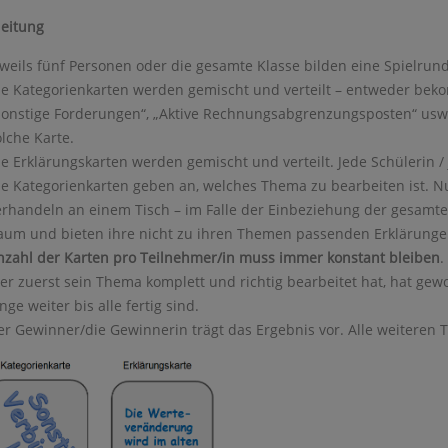
leitung
eweils fünf Personen oder die gesamte Klasse bilden eine Spielrun
ie Kategorienkarten werden gemischt und verteilt – entweder beko
Sonstige Forderungen“, „Aktive Rechnungsabgrenzungsposten“ usw., 
olche Karte.
ie Erklärungskarten werden gemischt und verteilt. Jede Schülerin / 
ie Kategorienkarten geben an, welches Thema zu bearbeiten ist. 
erhandeln an einem Tisch – im Falle der Einbeziehung der gesamt
aum und bieten ihre nicht zu ihren Themen passenden Erklärunge
nzahl
der
Karten
pro
Teilnehmer/in
muss
immer
konstant
bleiben
.
er zuerst sein Thema komplett und richtig bearbeitet hat, hat ge
nge weiter bis alle fertig sind.
er Gewinner/die Gewinnerin trägt das Ergebnis vor. Alle weiteren