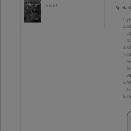
4,80 € *
Spielan
J
D
„
s
D
D
v
R
A
W
la
D