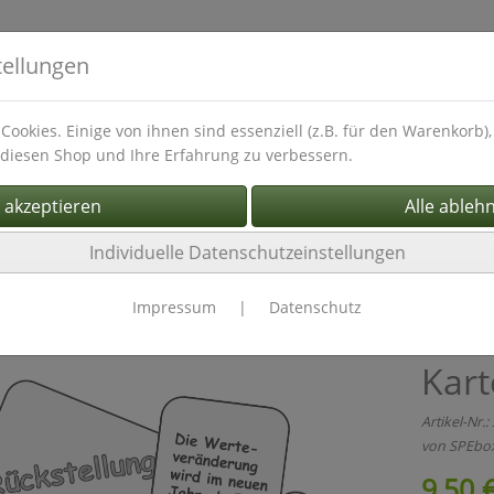
tellungen
Cookies. Einige von ihnen sind essenziell (z.B. für den Warenkorb
diesen Shop und Ihre Erfahrung zu verbessern.
Zahlung
Über mich
SPE
FAQ
Kontakt
Individuelle Datenschutzeinstellungen
Rechnungswesen
Pflegen
Impressum
|
Datenschutz
Kart
Artikel-Nr.:
von
SPEbo
9,50 