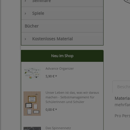
›
Seminare
›
Spiele
Bücher
›
Kostenloses Material
Neu im Shop
Advance Organizer
5,90 € *
Besch
Unser Leben ist das, was wir daraus
machen - Selbstmanagement für
Materia
Schülerinnen und Schüler
mehrfar
0,00 € *
Pro Per
Das Spinnennetz