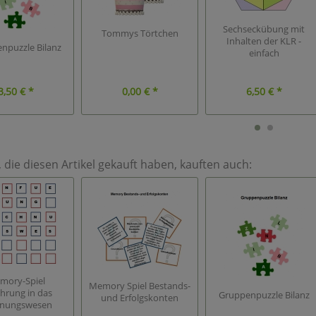
Sechseckübung mit
Tommys Törtchen
Inhalten der KLR -
npuzzle Bilanz
einfach
3,50 € *
0,00 € *
6,50 € *
die diesen Artikel gekauft haben, kauften auch:
mory-Spiel
Memory Spiel Bestands-
ührung in das
Gruppenpuzzle Bilanz
und Erfolgskonten
nungswesen